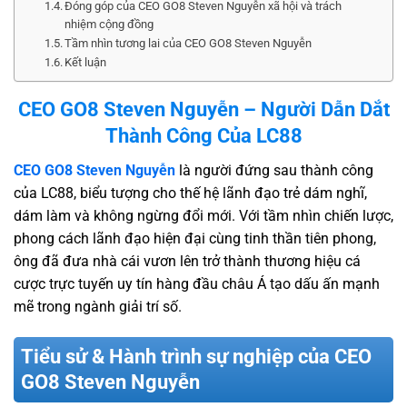
Đóng góp của CEO GO8 Steven Nguyễn xã hội và trách
nhiệm cộng đồng
Tầm nhìn tương lai của CEO GO8 Steven Nguyễn
Kết luận
CEO GO8 Steven Nguyễn – Người Dẫn Dắt
Thành Công Của LC88
CEO GO8 Steven Nguyễn
là người đứng sau thành công
của LC88, biểu tượng cho thế hệ lãnh đạo trẻ dám nghĩ,
dám làm và không ngừng đổi mới. Với tầm nhìn chiến lược,
phong cách lãnh đạo hiện đại cùng tinh thần tiên phong,
ông đã đưa nhà cái vươn lên trở thành thương hiệu cá
cược trực tuyến uy tín hàng đầu châu Á tạo dấu ấn mạnh
mẽ trong ngành giải trí số.
Tiểu sử & Hành trình sự nghiệp của CEO
GO8 Steven Nguyễn