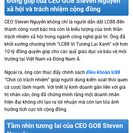
Đóng góp của CEO GO8 Steven Nguyễn
xã hội và trách nhiệm cộng đồng
CEO Steven Nguyễn không chỉ là người dẫn dắt LC88 đến
thành công vượt bậc mà còn là biểu tượng của tinh thần
trách nhiệm xã hội trong ngành công nghệ giải trí. Ông đã
khởi xướng chương trình “LC88 Vì Tương Lai Xanh” với hơn
10 tỷ đồng quyên góp cho các quỹ giáo dục và bảo vệ môi
trường tại Việt Nam và Đông Nam Á.
Ngoài ra, ông còn thúc đẩy chính sách
điều khoản lc88
“Chơi có trách nhiệm” giúp người dùng kiểm soát thói quen
cá cược lành mạnh. Với triết lý kinh doanh gắn liền với giá
trị nhân văn, ông đã chứng minh rằng một doanh nhân
hiện đại không chỉ tạo ra lợi nhuận mà còn lan tỏa ảnh
hưởng tích cực tới cộng đồng.
Tầm nhìn tương lai của CEO GO8 Steven