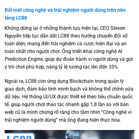
Đổi mới công nghệ và trải nghiệm người dùng trên nền
tảng LC88
Không dừng lại ở những thành tựu hiện tại, CEO Steven
Nguyễn tiếp tục dẫn dắt LC88 theo hướng chuyển đổi số
toàn diện, mang đến trải nghiệm cá cược hiện đại và an
toàn nhất cho người chơi. Ông triển khai công nghệ AI
Prediction Engine, giúp dự đoán hành vi người dùng và gợi
ý trò chơi phù hợp, nâng tỷ lệ tương tác lên đến 35%.
Ngoài ra, LC88 còn ứng dụng Blockchain trong quản lý
giao dịch, đảm bảo tính minh bạch và không thể chỉnh sửa
dữ liệu. Hệ thống UI/UX được thiết kế theo tiêu chuẩn quốc
tế, giúp người chơi thao tác nhanh gấp 1,8 lần so với bản
web cũ là minh chứng rõ ràng cho tầm nhìn “Công nghệ vì
trải nghiệm người dùng” mà ông đang hiện thực hóa.