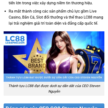
tiến lớn trong việc xây dựng niềm tin thương hiệu.
Ra mắt thành công các sản phẩm chủ lực gồm Live
Casino, Bắn Cá, Slot đổi thưởng và thể thao LC88 mang
lại trải nghiệm giải trí toàn diện và đẳng cấp quốc tế.
Thành tựu LC88 đạt được dưới sự dẫn dắt của CEO Steven
Nguyễn