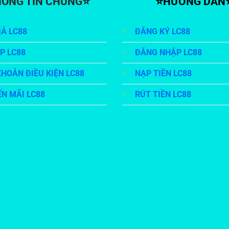
HÔNG TIN CHUNG⭐️
⭐️HƯỚNG DẪN⭐
có sảnh hoặc đôi mạnh, tránh đẩ
88
IẢ LC88
ĐĂNG KÝ LC88
PP LC88
ĐĂNG NHẬP LC88
 mượt mà, cơ hội thắng cao và nền tảng an toàn tuyệt đối. Dướ
KHOẢN ĐIỀU KIỆN LC88
NẠP TIỀN LC88
a chân thực
N MÃI LC88
RÚT TIỀN LC88
 Android và iOS với hơn 100 hiệu ứng đồ họa và âm thanh sống đ
tại sòng bài. Các biểu tượng bài, bàn cược và vòng quay được t