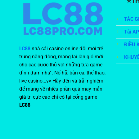
⭐️T
phân định thắng thua từng ván.
Ưu điểm nổi bật khi chơi game bài LC
TÁC G
Tải A
Game bài LC88 nổi bật trong cộng đồng nhờ trải nghiệm
chọn hàng đầu cho cược thủ Việt Nam.
ĐIỀU 
LC88
nhà cái casino online đổi mới trẻ
Giao diện game bài LC88 đỉnh cao, đồ họ
trung năng động, mang lại làn gió mới
KHUYẾ
cho các cược thủ với những tựa game
LC88 sở hữu giao diện 3D mượt mà, tối ưu trên cả PC,
đình đám như : Nổ hũ, bắn cá, thể thao,
bài và số điểm trực tiếp mang cảm giác chân thực như 
live casino...vv Hãy đến và trãi nghiệm
lá bài và chi tiết game.
để mang về nhiều phần quà may mắn
giá trị cực cao chỉ có tại cổng game
LC88
.