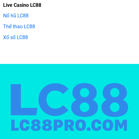
Live Casino LC88
Ezugi mang đến trải nghiệm sòng bài mang đậm phong
cách châu Á với giao diện thân thiện, dễ thao tác và hỗ trợ
Nổ hũ LC88
nhiều ngôn ngữ. Người chơi có thể trải nghiệm các trò chơi
Thể thao LC88
như Live Sic Bo, Dragon Tiger, tận hưởng kịch tính từng
Xổ số LC88
ván cược. Hình ảnh sắc nét, âm thanh sống động cùng tốc
độ đặt cược nhanh giúp Ezugi trở thành lựa chọn yêu thích
của cộng đồng người chơi châu Á.
Asia Gaming – Dealer châu Á xinh đẹp
Asia Gaming tập trung vào trải nghiệm chân thực với nhiều
góc quay đa dạng và dealer xinh đẹp, mang đậm phong
cách casino châu Á. Mỗi bàn chơi đều thiết kế chuyên
nghiệp, hỗ trợ đặt cược nhanh và trực quan. Người chơi có
thể chọn từ nhiều loại trò chơi khác nhau và tận hưởng
cảm giác trực tiếp như tại sòng thật.
Pragmatic Play – Trò chơi độc đáo & biến thể mới