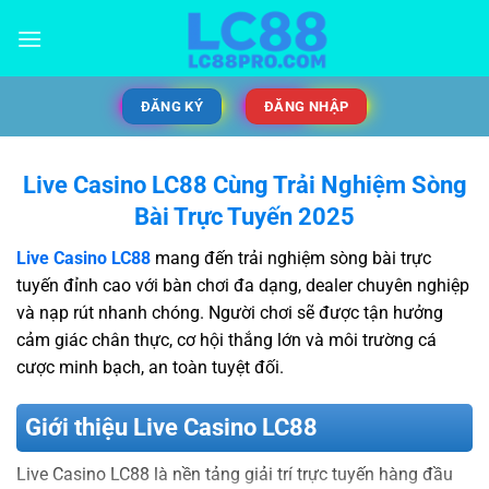
ĐĂNG KÝ
ĐĂNG NHẬP
Live Casino LC88 Cùng Trải Nghiệm Sòng
Bài Trực Tuyến 2025
Live Casino LC88
mang đến trải nghiệm sòng bài trực
tuyến đỉnh cao với bàn chơi đa dạng, dealer chuyên nghiệp
và nạp rút nhanh chóng. Người chơi sẽ được tận hưởng
cảm giác chân thực, cơ hội thắng lớn và môi trường cá
cược minh bạch, an toàn tuyệt đối.
Giới thiệu Live Casino LC88
Live Casino LC88 là nền tảng giải trí trực tuyến hàng đầu