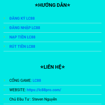
⭐️HƯỚNG DẪN⭐️
Đăng ký tài khoản nhanh chóng
Quá trình đăng ký LC88 cực kỳ đơn giản và nhanh chóng,
ĐĂNG KÝ LC88
chỉ mất vài phút để hoàn tất thông tin cơ bản. Người chơi
ĐĂNG NHẬP LC88
cần cung cấp dữ liệu chính xác và xác minh danh tính để
đảm bảo an toàn tài khoản. Sau khi đăng ký, bạn có thể
NẠP TIỀN LC88
truy cập toàn bộ sảnh chơi, tham gia các bàn cược trực
tuyến và tận hưởng các ưu đãi khuyến mãi hấp dẫn dành
RÚT TIỀN LC88
cho người mới.
⭐️LIÊN HỆ⭐️
CỔNG GAME:
LC88
WEBSITE:
https://lc88pro.com/
Chủ Đầu Tư : Steven Nguyễn