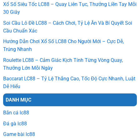
Xổ Số Siêu Tốc LC88 – Quay Liên Tục, Thưởng Liền Tay Mỗi
Evolution Gaming nổi bật với các bàn chơi livestream HD,
30 Giây
hình ảnh sắc nét và dealer chuyên nghiệp tương tác trực
tiếp với người chơi. Nhà cung cấp này cung cấp hàng trăm
Soi Cầu Lô Đề LC88 – Cách Chơi, Tỷ Lệ Ăn Và Bí Quyết Soi
trò chơi khác nhau, từ baccarat, roulette đến blackjack với
Cầu Chuẩn Xác
góc quay đa dạng, tạo cảm giác chân thực.
Hướng Dẫn Chơi Xổ Số LC88 Cho Người Mới – Cực Dễ,
Trúng Nhanh
Roulette LC88 – Cảm Giác Kịch Tính Từng Vòng Quay,
Thưởng Lớn Mỗi Ngày
Baccarat LC88 – Tỷ Lệ Thắng Cao, Tốc Độ Cực Nhanh, Luật
Dễ Hiểu
DANH MỤC
Bắn cá lc88
Live Casino LC88 hợp tác cùng Evolution Gaming
Đá gà lc88
Game bài lc88
Ezugi – Phong cách châu Á đặc sắc