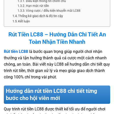
Điều kiện thông tin chính chủ
Hạn mức rút tiền
Vòng cược / điều kiện khuyến mãi LC88
Thống kê giao dịch & độ tin cậy
Kết luận
Rút Tiền LC88 – Hướng Dẫn Chi Tiết An
Toàn Nhận Tiền Nhanh
Rút tiền LC88
là bước quan trọng giúp người chơi nhận
thưởng và tận hưởng thành quả cá cược một cách nhanh
chóng, an toàn. Bài viết này LC88 sẽ hướng dẫn chi tiết quy
trình rút tiền, thời gian xử lý và mẹo giúp giao dịch thành
công 100% chỉ trong vài phút.
Hướng dẫn rút tiền LC88 chi tiết từng
bước cho hội viên mới
Quy trình rút tiền LC88 được thiết kế tối ưu để người chơi