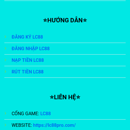
⭐️HƯỚNG DẪN⭐️
ĐĂNG KÝ LC88
ĐĂNG NHẬP LC88
NẠP TIỀN LC88
RÚT TIỀN LC88
⭐️LIÊN HỆ⭐️
CỔNG GAME:
LC88
WEBSITE:
https://lc88pro.com/