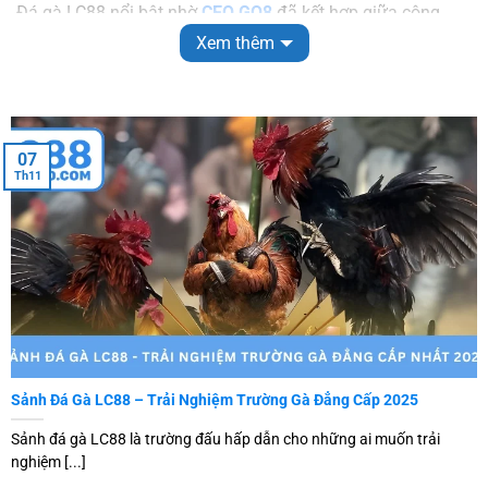
Đá gà LC88 nổi bật nhờ
CEO GO8
đã kết hợp giữa công
nghệ hiện đại và tính minh bạch tuyệt đối. Thành viên
Xem thêm
không chỉ được theo dõi những trận đấu nảy lửa mà còn
có cơ hội đặt cược với tỷ lệ sinh lời cao tạo nên trải nghiệm
giải trí đỉnh cao và an toàn.
07
Tại sao đá gà LC88 trở thành lựa chọn hàng đầu
Th11
Sự khác biệt của đá gà LC88 nằm ở tính minh bạch và chất
lượng vượt trội trong từng trận đấu. Hệ thống livestream
Full HD mang đến hình ảnh chân thực giúp người chơi theo
dõi từng pha ra đòn sống động. Ngoài ra, tỷ lệ cược hấp
dẫn tại LC88 luôn được cập nhật theo thời gian thực đảm
bảo công bằng và tối ưu lợi nhuận cho hội viên.
Sảnh Đá Gà LC88 – Trải Nghiệm Trường Gà Đẳng Cấp 2025
Sảnh đá gà LC88 là trường đấu hấp dẫn cho những ai muốn trải
nghiệm [...]