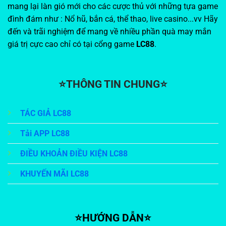
mang lại làn gió mới cho các cược thủ với những tựa game
chọn ngân hàng nội địa hoặc ví điện tử được hỗ trợ. Hệ
đình đám như : Nổ hũ, bắn cá, thể thao, live casino...vv Hãy
thống xử lý tự động trong vài phút, đảm bảo giao dịch
đến và trãi nghiệm để mang về nhiều phần quà may mắn
nhanh chóng và bảo mật.
giá trị cực cao chỉ có tại cổng game
LC88
.
Xem đá gà trực tuyến trên điện thoại / PC
Người chơi có thể thưởng thức đá gà LC88 mọi lúc mọi nơi
⭐️THÔNG TIN CHUNG⭐️
nhờ hệ thống livestream chuẩn Full HD trên cả điện thoại
và máy tính. Chỉ cần đăng nhập tài khoản, chọn sảnh thi
đấu yêu thích như WS168 hoặc DIGMAAN, bạn sẽ được
TÁC GIẢ LC88
theo dõi các trận chiến kê đỉnh cao với âm thanh sống
Tải APP LC88
động và góc quay đa chiều.
ĐIỀU KHOẢN ĐIỀU KIỆN LC88
Ứng dụng LC88 được tối ưu cho cả Android và iOS, giúp
thao tác đặt cược mượt mà, không giật lag. Dù bạn ở đâu,
KHUYẾN MÃI LC88
cảm giác phấn khích của từng cú đá vẫn được truyền tải
chân thực như đang có mặt tại sới gà thật.
⭐️HƯỚNG DẪN⭐️