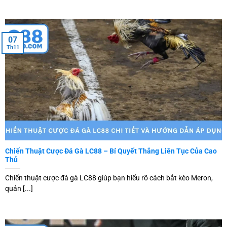
07
Th11
Lý do đá gà LC88 trở thành lựa chọn hàng đầu
Tác giả & nguồn minh chứng
Các thông tin được biên soạn bởi Nguyễn Minh Trí, chuyên
gia phân tích cá cược với hơn 8 năm kinh nghiệm trong
lĩnh vực đá gà trực tuyến. Thông tin được tổng hợp từ các
sảnh đá gà uy tín như WS168 và DIGMAAN đảm bảo tính
Chiến Thuật Cược Đá Gà LC88 – Bí Quyết Thắng Liên Tục Của Cao
Thủ
xác thực và cập nhật. Các số liệu và đánh giá chuyên sâu
giúp người đọc hiểu rõ hơn về cách hoạt động, tính minh
Chiến thuật cược đá gà LC88 giúp bạn hiểu rõ cách bắt kèo Meron,
bạch và hiệu suất trả thưởng của đá gà LC88 mang lại góc
quản [...]
nhìn toàn diện và đáng tin cậy.