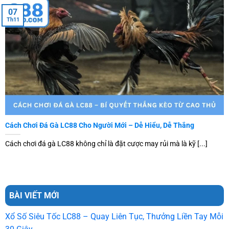
Các loại hình đá gà tại LC88
07
Th11
LC88
mang đến hệ thống cá cược phong phú phù hợp với
mọi cấp độ người chơi. Dưới đây là những loại hình đá gà
LC88 phổ biến nhất, được yêu thích nhờ tính kịch tính, tỷ lệ
thưởng cao và khả năng dự đoán hấp dẫn.
Kèo chính Meron, Wala, BDD
Trong đá gà LC88, ba kèo chính – Meron, Wala và BDD
(Both Dead Draw) là nền tảng của mọi trận đấu. Kèo Meron
Cách Chơi Đá Gà LC88 Cho Người Mới – Dễ Hiểu, Dễ Thắng
đại diện cho gà của nhà cái, trong khi Wala là gà đối thủ
do người chơi lựa chọn. Ngoài ra, BDD là trường hợp hiếm
Cách chơi đá gà LC88 không chỉ là đặt cược may rủi mà là kỹ [...]
khi cả hai chiến kê cùng gục, trận được xử hòa.
Kèo phụ, kèo đặc biệt
Bên cạnh các kèo chính, đá gà LC88 còn cung cấp hàng
BÀI VIẾT MỚI
loạt kèo phụ dành cho người chơi thích sự kịch tính và thử
Xổ Số Siêu Tốc LC88 – Quay Liên Tục, Thưởng Liền Tay Mỗi
thách. Một số kèo phổ biến gồm dự đoán gà ra đòn trước,