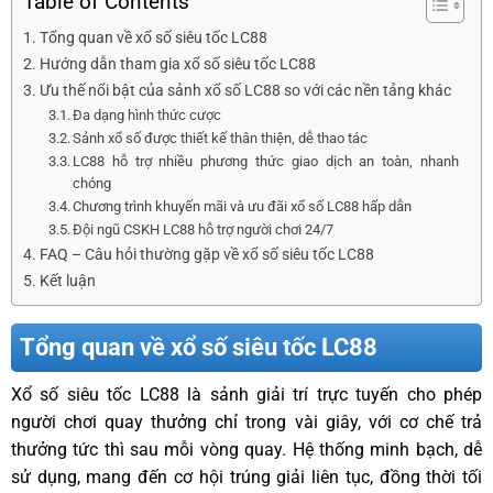
Table of Contents
Tổng quan về xổ số siêu tốc LC88
Hướng dẫn tham gia xổ số siêu tốc LC88
Ưu thế nổi bật của sảnh xổ số LC88 so với các nền tảng khác
Đa dạng hình thức cược
Sảnh xổ số được thiết kế thân thiện, dễ thao tác
LC88 hỗ trợ nhiều phương thức giao dịch an toàn, nhanh
chóng
Chương trình khuyến mãi và ưu đãi xổ số LC88 hấp dẫn
Đội ngũ CSKH LC88 hỗ trợ người chơi 24/7
FAQ – Câu hỏi thường gặp về xổ số siêu tốc LC88
Kết luận
Tổng quan về xổ số siêu tốc LC88
Xổ số siêu tốc LC88 là sảnh giải trí trực tuyến cho phép
người chơi quay thưởng chỉ trong vài giây, với cơ chế trả
thưởng tức thì sau mỗi vòng quay. Hệ thống minh bạch, dễ
sử dụng, mang đến cơ hội trúng giải liên tục, đồng thời tối