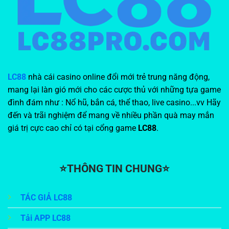
LC88
nhà cái casino online đổi mới trẻ trung năng động,
mang lại làn gió mới cho các cược thủ với những tựa game
đình đám như : Nổ hũ, bắn cá, thể thao, live casino...vv Hãy
đến và trãi nghiệm để mang về nhiều phần quà may mắn
giá trị cực cao chỉ có tại cổng game
LC88
.
⭐️THÔNG TIN CHUNG⭐️
TÁC GIẢ LC88
Tải APP LC88