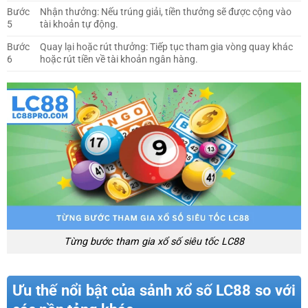
Bước
Nhận thưởng: Nếu trúng giải, tiền thưởng sẽ được cộng vào
5
tài khoản tự động.
Bước
Quay lại hoặc rút thưởng: Tiếp tục tham gia vòng quay khác
6
hoặc rút tiền về tài khoản ngân hàng.
Từng bước tham gia xổ số siêu tốc LC88
Ưu thế nổi bật của sảnh xổ số LC88 so với