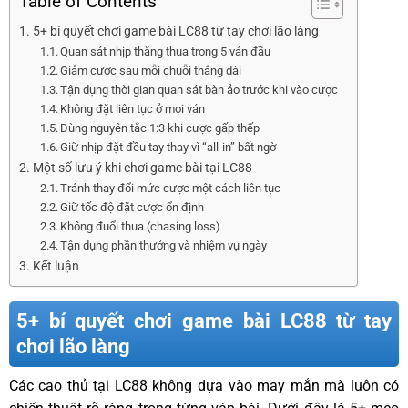
Table of Contents
5+ bí quyết chơi game bài LC88 từ tay chơi lão làng
Quan sát nhịp thắng thua trong 5 ván đầu
Giảm cược sau mỗi chuỗi thắng dài
Tận dụng thời gian quan sát bàn ảo trước khi vào cược
Không đặt liên tục ở mọi ván
Dùng nguyên tắc 1:3 khi cược gấp thếp
Giữ nhịp đặt đều tay thay vì “all-in” bất ngờ
Một số lưu ý khi chơi game bài tại LC88
Tránh thay đổi mức cược một cách liên tục
Giữ tốc độ đặt cược ổn định
Không đuổi thua (chasing loss)
Tận dụng phần thưởng và nhiệm vụ ngày
Kết luận
5+ bí quyết chơi game bài LC88 từ tay
chơi lão làng
Các cao thủ tại LC88 không dựa vào may mắn mà luôn có