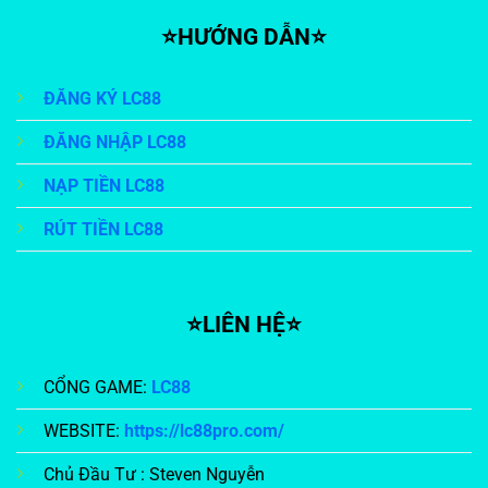
⭐️HƯỚNG DẪN⭐️
ĐĂNG KÝ LC88
ĐĂNG NHẬP LC88
NẠP TIỀN LC88
RÚT TIỀN LC88
⭐️LIÊN HỆ⭐️
CỔNG GAME:
LC88
WEBSITE:
https://lc88pro.com/
Chủ Đầu Tư : Steven Nguyễn