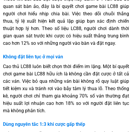
quan sát bàn ảo, đây là bí quyết chơi game bài LC88 giúp
người chơi hiểu nhịp chia bài. Việc theo dõi chuỗi thắng
thua, tỷ lệ xuất hiện kết quả lặp giúp bạn xác định chiến
thuật hợp lý hơn. Theo số liệu LC88, người chơi dành thời
gian quan sát trước khi cược có hiệu suất thắng trung bình
cao hơn 12% so với những người vào bàn và đặt ngay.
Không đặt liên tục ở mọi ván
Cao thủ LC88 luôn biết chọn thời điểm im lặng. Một bí quyết
chơi game bài LC88 hữu ích là không cần đặt cược ở tất cả
các ván. Việc bỏ qua những ván bài không rõ quy luật giúp
tiết kiệm xu và tránh rơi vào bẫy tâm lý thua lỗ. Theo thống
kê, người chơi chỉ tham gia khoảng 70% số ván thường đạt
hiệu suất lợi nhuận cao hơn 18% so với người đặt liên tục
mà không phân tích.
Dùng nguyên tắc 1:3 khi cược gấp thếp