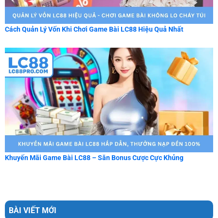
Cách Quản Lý Vốn Khi Chơi Game Bài LC88 Hiệu Quả Nhất
Khuyến Mãi Game Bài LC88 – Săn Bonus Cược Cực Khủng
BÀI VIẾT MỚI