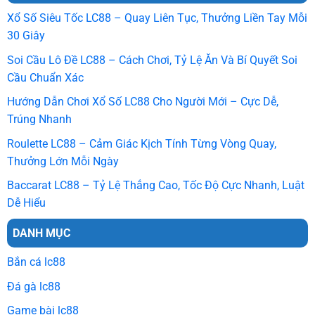
Xổ Số Siêu Tốc LC88 – Quay Liên Tục, Thưởng Liền Tay Mỗi
30 Giây
Soi Cầu Lô Đề LC88 – Cách Chơi, Tỷ Lệ Ăn Và Bí Quyết Soi
Cầu Chuẩn Xác
Hướng Dẫn Chơi Xổ Số LC88 Cho Người Mới – Cực Dễ,
Trúng Nhanh
Roulette LC88 – Cảm Giác Kịch Tính Từng Vòng Quay,
Thưởng Lớn Mỗi Ngày
Baccarat LC88 – Tỷ Lệ Thắng Cao, Tốc Độ Cực Nhanh, Luật
Dễ Hiểu
DANH MỤC
Bắn cá lc88
Đá gà lc88
Game bài lc88