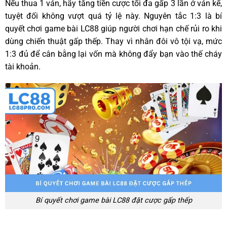
Nếu thua 1 ván, hãy tăng tiền cược tối đa gấp 3 lần ở ván kế,
tuyệt đối không vượt quá tỷ lệ này. Nguyên tắc 1:3 là bí
quyết chơi game bài LC88 giúp người chơi hạn chế rủi ro khi
dùng chiến thuật gấp thếp. Thay vì nhân đôi vô tội vạ, mức
1:3 đủ để cân bằng lại vốn mà không đẩy bạn vào thế cháy
tài khoản.
Bí quyết chơi game bài LC88 đặt cược gấp thếp