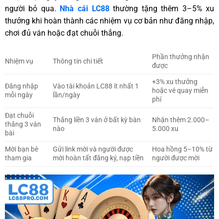
người bỏ qua.
Nhà cái LC88
thường tặng thêm 3–5% xu
thưởng khi hoàn thành các nhiệm vụ cơ bản như đăng nhập,
chơi đủ ván hoặc đạt chuỗi thắng.
Phần thưởng nhận
Nhiệm vụ
Thông tin chi tiết
được
+3% xu thưởng
Đăng nhập
Vào tài khoản LC88 ít nhất 1
hoặc vé quay miễn
mỗi ngày
lần/ngày
phí
Đạt chuỗi
Thắng liền 3 ván ở bất kỳ bàn
Nhận thêm 2.000–
thắng 3 ván
nào
5.000 xu
bài
Mời bạn bè
Gửi link mời và người được
Hoa hồng 5–10% từ
tham gia
mời hoàn tất đăng ký, nạp tiền
người được mời