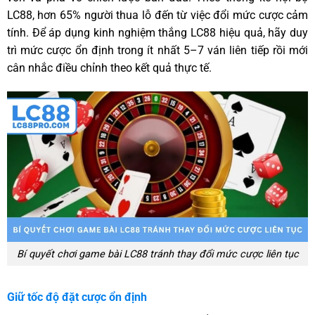
LC88, hơn 65% người thua lỗ đến từ việc đổi mức cược cảm
tính. Để áp dụng kinh nghiệm thắng LC88 hiệu quả, hãy duy
trì mức cược ổn định trong ít nhất 5–7 ván liên tiếp rồi mới
cân nhắc điều chỉnh theo kết quả thực tế.
Bí quyết chơi game bài LC88 tránh thay đổi mức cược liên tục
Giữ tốc độ đặt cược ổn định