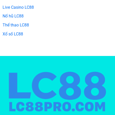
Live Casino LC88
Nổ hũ LC88
Thể thao LC88
Xổ số LC88